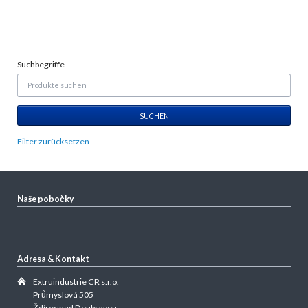
Suchbegriffe
Filter zurücksetzen
Naše pobočky
Adresa & Kontakt
Extruindustrie CR s.r.o.
Průmyslová 505
Ždírec nad Doubravou