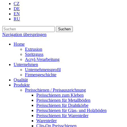
CZ
DE
EN
RU
Suchen
Navigation überspringen
Home
Extrusion
Spritzguss
Acryl-Verarbeitung
Unternehmen
Unternehmensprofil
Firmengeschichte
Qualität
Produkte
Preisschienen / Preisauszeichnung
Preisschienen zum Kleben
Preisschienen für Metallböden
Preisschienen für Drahtkörbe
Preisschienen für Glas- und Holzböden
Preisschienen für Warenteiler
Warenteiler
Clip-On Preisschienen